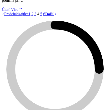
pomáha pri…
ProRelaxin®
Čítať Viac
Predchádzajúce
1
2
3
4
5
6
Ďalší