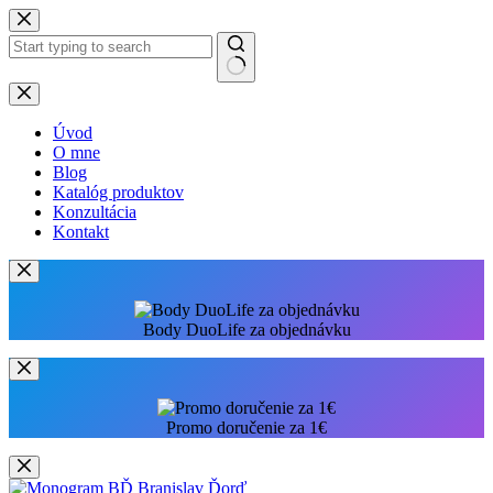
Preskočiť
na
obsah
Žiadne
výsledky
Úvod
O mne
Blog
Katalóg produktov
Konzultácia
Kontakt
Body DuoLife za objednávku
Promo doručenie za 1€