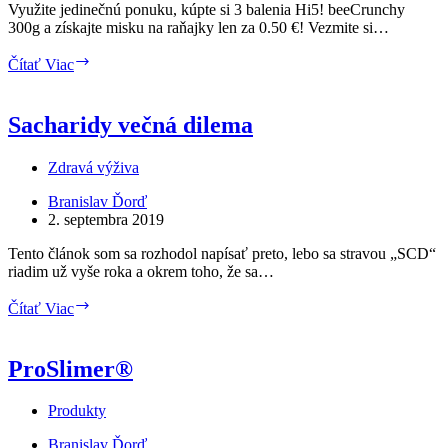
Využite jedinečnú ponuku, kúpte si 3 balenia Hi5! beeCrunchy
300g a získajte misku na raňajky len za 0.50 €! Vezmite si…
Hi5!
Čítať Viac
beeCrunchy
Sacharidy večná dilema
Zdravá výživa
Branislav Ďorď
2. septembra 2019
Tento článok som sa rozhodol napísať preto, lebo sa stravou „SCD“
riadim už vyše roka a okrem toho, že sa…
Sacharidy
Čítať Viac
večná
dilema
ProSlimer®
Produkty
Branislav Ďorď