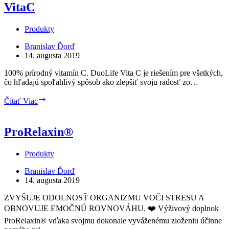
VitaC
Produkty
Branislav Ďorď
14. augusta 2019
100% prírodný vitamín C. DuoLife Vita C je riešením pre všetkých,
čo hľadajú spoľahlivý spôsob ako zlepšiť svoju radosť zo…
VitaC
Čítať Viac
ProRelaxin®
Produkty
Branislav Ďorď
14. augusta 2019
ZVYŠUJE ODOLNOSŤ ORGANIZMU VOČI STRESU A
OBNOVUJE EMOČNÚ ROVNOVÁHU. ❤️ Výživový doplnok
ProRelaxin® vďaka svojmu dokonale vyváženému zloženiu účinne