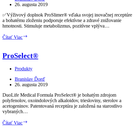
26. augusta 2019
✅Výživový doplnok ProSlimer® vďaka svojej inovačnej receptúre
a bohatému zloženiu podporuje efektívne a zdravé znižovanie
hmotnosti. Stimuluje metabolizmus, pozitívne vplýva…
ProSlimer®
Čítať Viac
ProSelect®
Produkty
Branislav Ďorď
26. augusta 2019
DuoLife Medical Formula ProSelect® je bohatým zdrojom
polyfenolov, oxoindolových alkaloidov, triesloviny, sterolov a
acetogeninov. Patentovaná receptúra je založená na starostlivo
vybraných…
ProSelect®
Čítať Viac