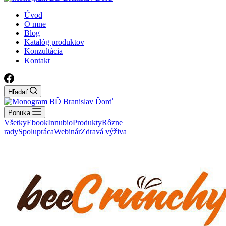
Úvod
O mne
Blog
Katalóg produktov
Konzultácia
Kontakt
Hľadať
Ponuka
Všetky
Ebook
Innubio
Produkty
Rôzne
rady
Spolupráca
Webinár
Zdravá výživa