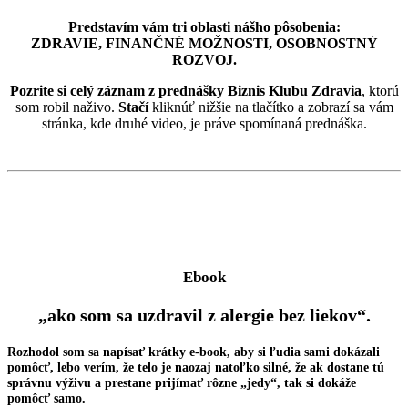
Predstavím vám tri oblasti nášho pôsobenia:
ZDRAVIE, FINANČNÉ MOŽNOSTI, OSOBNOSTNÝ
ROZVOJ.
Pozrite si celý záznam z prednášky Biznis Klubu Zdravia
, ktorú
som robil naživo.
Stačí
kliknúť nižšie na tlačítko a zobrazí sa vám
stránka, kde druhé video, je práve spomínaná prednáška.
Ebook
„ako som sa uzdravil z alergie bez liekov“.
Rozhodol som sa napísať krátky e-book, aby si ľudia sami dokázali
pomôcť, lebo verím, že telo je naozaj natoľko silné, že ak dostane tú
správnu výživu a prestane prijímať rôzne „jedy“, tak si dokáže
pomôcť samo.