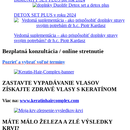
DETOX SET PLUS v roku 2024
Vedomá suplementácia – ako prispôsobiť doplnky stravy
svojim potrebám? dr h.c. Piotr Kardasz
Bezplatná konzultácia / online stretnutie
Pozrieť a vybrať voľné termíny
ZASTAVTE VYPADÁVANIE VLASOV
ZÍSKAJTE ZDRAVÉ VLASY S KERATÍNOM
Viac na:
www.keratinhaircomplex.com
MÁTE MÁLO ŽELEZA A ZLÉ VÝSLEDKY
KRVI?