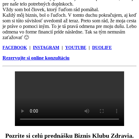
pre naše telo potrebných doplnkoch.
Vždy som bol človek, ktorý ľuďom rád pomáhal.
Každý môj biznis, bol o ľuďoch. V tomto duchu pokračujem, aj keď
som si túto súvislosť uvedomil až teraz. Preto som rád, že moja cesta
je práve o pomoci iným. To je tá pravá odmena pre moju dušu. Lebo
odmena vo forme financií príde následne. Tak sa tým nemusím
zaťažovať 🙂
FACEBOOK
|
INSTAGRAM
|
YOUTUBE
|
DUOLIFE
Rezervujte si online konzultáciu
Pozrite si celú prednášku Biznis Klubu Zdravia.