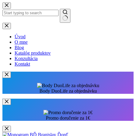
Preskočiť
na
obsah
Žiadne
výsledky
Úvod
O mne
Blog
Katalóg produktov
Konzultácia
Kontakt
Body DuoLife za objednávku
Promo doručenie za 1€