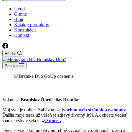
Úvod
O mne
Blog
Katalóg produktov
Konzultácia
Kontakt
Hľadať
Ponuka
Volám sa
Branislav Ďorď
alias
Branike
.
Môj svet je online. Zabávam sa
tvorbou web stránok a e-shopov
.
Ďalšia moja teraz už vášeň je zdravý životný štýl. Ak chcete vedieť
viac navštívte sekciu
„O mne“.
Dnes je viac ako inokedy potrebné vyznať sa v potravinách, ako aj